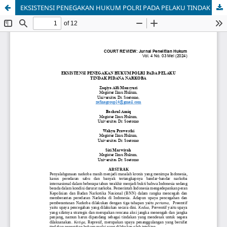
EKSISTENSI PENEGAKAN HUKUM POLRI PADA PELAKU TINDAK PIDANA NARKOBA