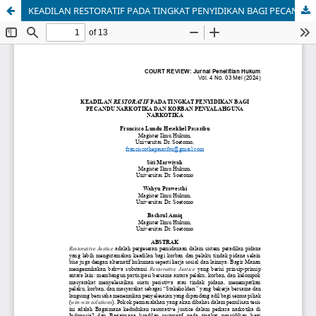
KEADILAN RESTORATIF PADA TINGKAT PENYIDIKAN BAGI PECANDU NARKOTIKA DAN KORBAN PENYALAHGUNA NARKOTIKA