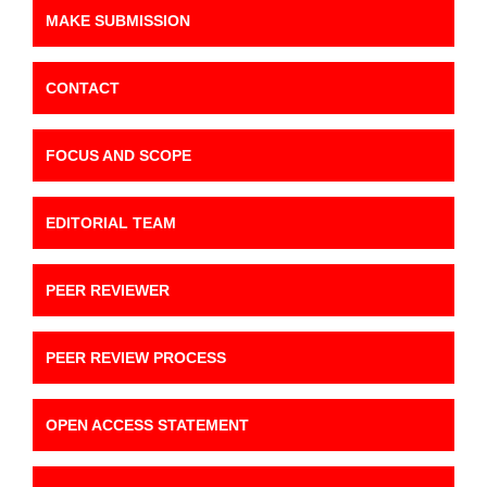
MAKE SUBMISSION
CONTACT
FOCUS AND SCOPE
EDITORIAL TEAM
PEER REVIEWER
PEER REVIEW PROCESS
OPEN ACCESS STATEMENT