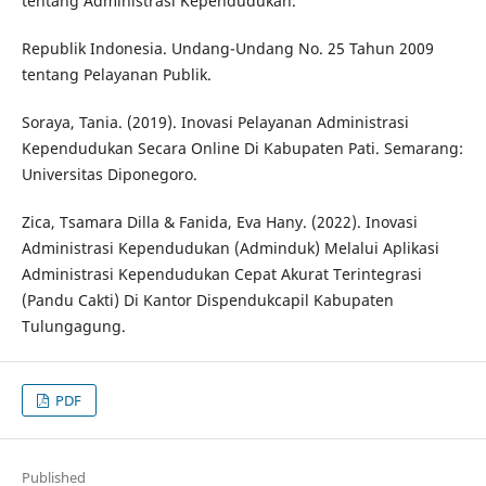
tentang Administrasi Kependudukan.
Republik Indonesia. Undang-Undang No. 25 Tahun 2009
tentang Pelayanan Publik.
Soraya, Tania. (2019). Inovasi Pelayanan Administrasi
Kependudukan Secara Online Di Kabupaten Pati. Semarang:
Universitas Diponegoro.
Zica, Tsamara Dilla & Fanida, Eva Hany. (2022). Inovasi
Administrasi Kependudukan (Adminduk) Melalui Aplikasi
Administrasi Kependudukan Cepat Akurat Terintegrasi
(Pandu Cakti) Di Kantor Dispendukcapil Kabupaten
Tulungagung.
PDF
Published